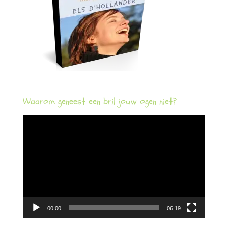
Waarom geneest een bril jouw ogen niet?
Videospeler
00:00
06:19