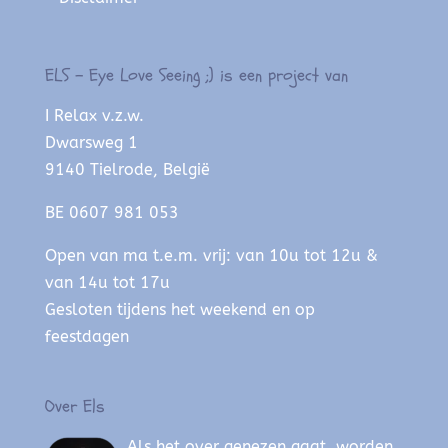
ELS – Eye Love Seeing ;) is een project van
I Relax v.z.w.
Dwarsweg 1
9140 Tielrode, België
BE 0607 981 053
Open van ma t.e.m. vrij: van 10u tot 12u &
van 14u tot 17u
Gesloten tijdens het weekend en op
feestdagen
Over Els
Als het over genezen gaat, worden