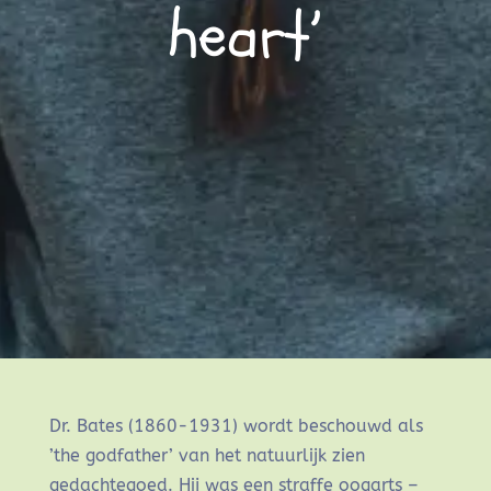
heart’
Dr. Bates (1860-1931) wordt beschouwd als
’the godfather’ van het natuurlijk zien
gedachtegoed. Hij was een straffe oogarts –