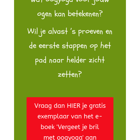
ogen kan betekenen?
Wil je alvast ’s proeven en
de eerste stappen op het
pad naar helder zicht
zetten?
Vraag dan HIER je gratis
exemplaar van het e-
boek 'Vergeet je bril
met oogyoga' aan