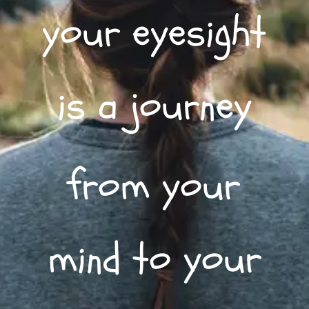
your eyesight
is a journey
from your
mind to your