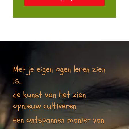
Met je eigen ogen leren zien
is…
de kunst van het zien
opnieuw cultiveren
een ontspannen manier van