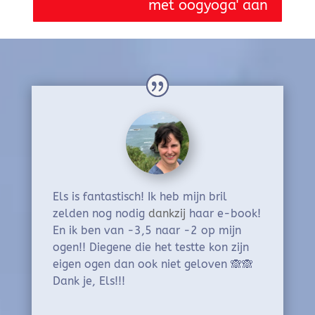
met oogyoga' aan
Els is fantastisch! Ik heb mijn bril
zelden nog nodig
dankzij
haar e-book!
En ik ben van -3,5 naar -2 op mijn
ogen!! Diegene die het testte kon zijn
eigen ogen dan ook niet geloven 🙈🙈
Dank je, Els!!!