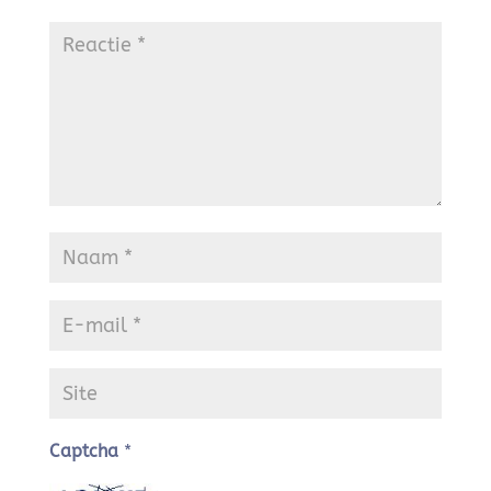
Captcha
*