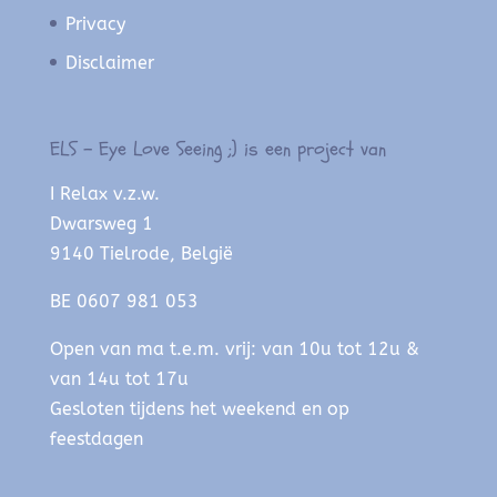
Privacy
Disclaimer
ELS – Eye Love Seeing ;) is een project van
I Relax v.z.w.
Dwarsweg 1
9140 Tielrode, België
BE 0607 981 053
Open van ma t.e.m. vrij: van 10u tot 12u &
van 14u tot 17u
Gesloten tijdens het weekend en op
feestdagen