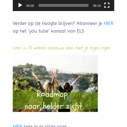
00:00
06:19
Verder op de hoogte blijven? Abonneer je
HIER
op het ‘you tube’ kanaal van ELS
Leer in 10 weken opnieuw zien met je eigen ogen
HIER
lees je er alles over.