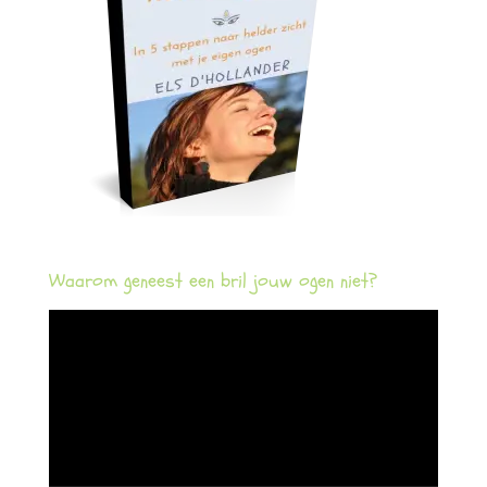
Waarom geneest een bril jouw ogen niet?
Videospeler