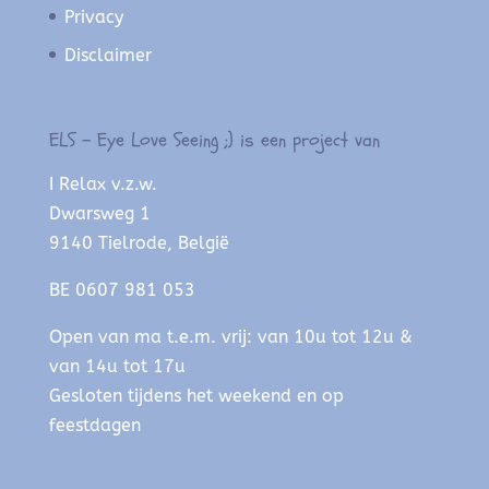
Privacy
Disclaimer
ELS – Eye Love Seeing ;) is een project van
I Relax v.z.w.
Dwarsweg 1
9140 Tielrode, België
BE 0607 981 053
Open van ma t.e.m. vrij: van 10u tot 12u &
van 14u tot 17u
Gesloten tijdens het weekend en op
feestdagen