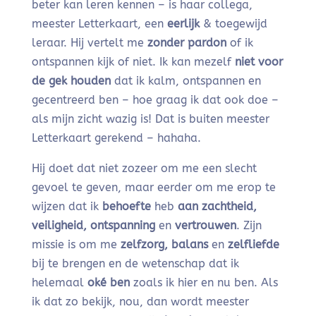
beter kan leren kennen – is haar collega,
meester Letterkaart, een
eerlijk
& toegewijd
leraar. Hij vertelt me
zonder pardon
of ik
ontspannen kijk of niet. Ik kan mezelf
niet voor
de gek houden
dat ik kalm, ontspannen en
gecentreerd ben – hoe graag ik dat ook doe –
als mijn zicht wazig is! Dat is buiten meester
Letterkaart gerekend – hahaha.
Hij doet dat niet zozeer om me een slecht
gevoel te geven, maar eerder om me erop te
wijzen dat ik
behoefte
heb
aan zachtheid,
veiligheid, ontspanning
en
vertrouwen
. Zijn
missie is om me
zelfzorg, balans
en
zelfliefde
bij te brengen en de wetenschap dat ik
helemaal
oké ben
zoals ik hier en nu ben. Als
ik dat zo bekijk, nou, dan wordt meester