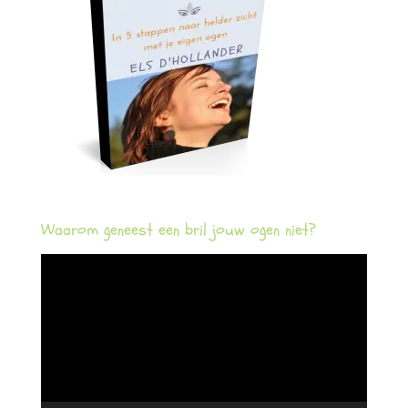
Waarom geneest een bril jouw ogen niet?
Videospeler