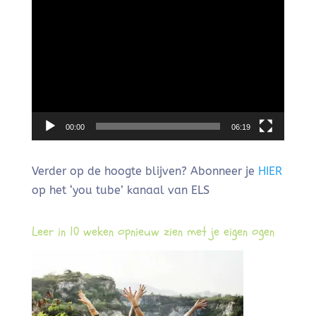
Videospeler
00:00
06:19
Verder op de hoogte blijven? Abonneer je
HIER
op het ‘you tube’ kanaal van ELS
Leer in 10 weken opnieuw zien met je eigen ogen