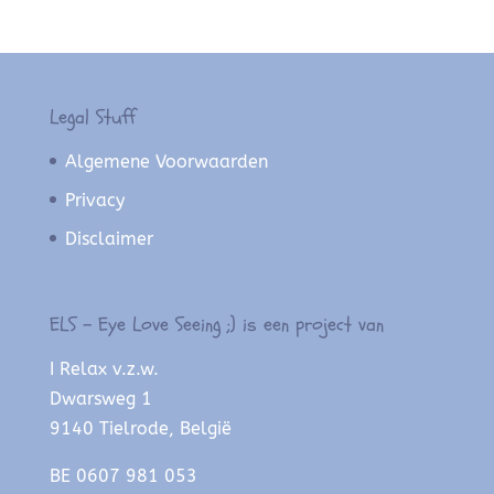
Legal Stuff
Algemene Voorwaarden
Privacy
Disclaimer
ELS – Eye Love Seeing ;) is een project van
I Relax v.z.w.
Dwarsweg 1
9140 Tielrode, België
BE 0607 981 053