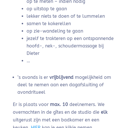
op te meten – indien nodig
op uitstap te gaan
lekker niets te doen of te lummelen
samen te kokerellen
op zie-wandeling te gaan
jezelf te trakteren op een ontspannende
hoofd-, nek-, schoudermassage bij
Dieter
…
’s avonds is er
vrijblijvend
mogelijkheid om
deel te nemen aan een dagafsluiting of
avondritueel
Er is plaats voor
max. 10
deelnemers. We
overnachten in de gîtes en de studio die
elk
uitgerust zijn met een badkamer en een
keuken.
HIER
kan je een kijkje nemen.