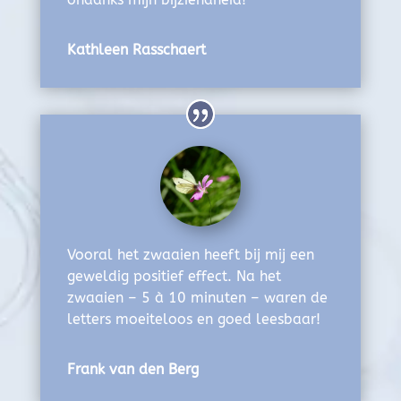
Kathleen Rasschaert
Vooral het zwaaien heeft bij mij een
geweldig positief effect. Na het
zwaaien – 5 à 10 minuten – waren de
letters moeiteloos en goed leesbaar!
Frank van den Berg