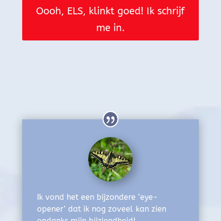
Oooh, ELS, klinkt goed! Ik schrijf
me in.
Ik vond het een bijzondere ‘eye-
opener’ dat ik nog zoveel kan zien
ondanks mijn bijziendheid!