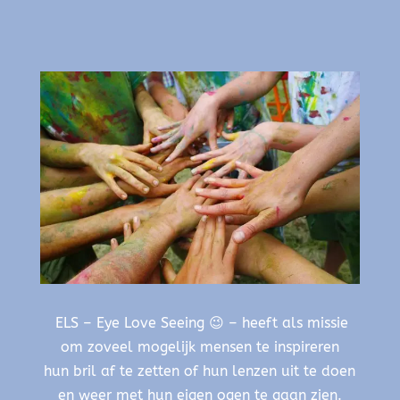
ELS – Eye Love Seeing 😉 – heeft als missie
om zoveel mogelijk mensen te inspireren
hun bril af te zetten of hun lenzen uit te doen
en weer met hun eigen ogen te gaan zien.